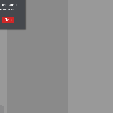
nsere Partner
sswerte zu
Nebenberufler aufpassen:
mit dem OnlineBuch Nebentätigkeit
sind Sie auf der sicheren Seite
Nein