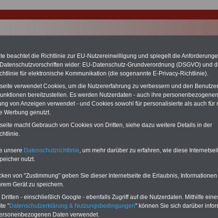
e beachtet die Richtlinie zur EU-Nutzereinwilligung und spiegelt die Anforderung
 Datenschutzvorschriften wider: EU-Datenschutz-Grundverordnung (DSGVO) und d
chtlinie für elektronische Kommunikation (die sogenannte E-Privacy-Richtlinie).
tseite verwendet Cookies, um die Nutzererfahrung zu verbessern und den Benutze
chzahlung auch für Ruhestandsbeamte (zu geringe Alimentation)
unktionen bereitzustellen. Es werden Nutzerdaten - auch ihre personenbezogenen
desverfassungsgericht hat die Berliner Landesbesoldung für verfassungs-
ung von Anzeigen verwendet - und Cookies sowohl für personalisierte als auch für 
rklärt (Berlin muss bis
März 2027 eine Neuregelung der Besoldung
eßen). Auch beim Bund (Beamte & Ruhestandsbeamte) gibt es teilweise
te Werbung genutzt.
chzahlungen (Medienberichten zufolge liegt diese für
alle (!) Beamte
tseite macht Gebrauch von Cookies von Dritten, siehe dazu weitere Details in der
n mind. 3.000 und 13.000 Euro, Der INFO-SERVICE gibt hierzu eine
htlinie.
re heraus, die unmittelbar nach dem Beschluss des Gesetzentwurfs der
egierung vorgelegt wird (wahrscheinlich im Quartal.2026 >>>
zur
te unsere
Datenschutzrichtlinie
, um mehr darüber zu erfahren, wie diese Internetse
stellung der Broschüre
.
peicher nutzt.
cken von "Zustimmung" geben Sie dieser Internetseite die Erlaubnis, Informationen
andlungen in Werne
hrem Gerät zu speichern.
ritten - einschließlich Google - ebenfalls Zugriff auf die Nutzerdaten. Mithilfe eine
chhandlungen finden Sie
hier
te "
Datenschutzerklärung & Nutzungsbedingungen
" können Sie sich darüber infor
personenbezogenen Daten verwendet.