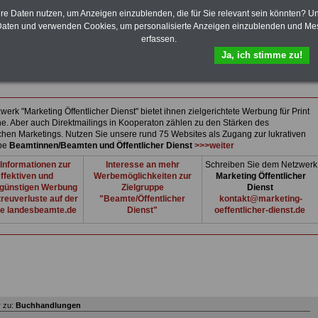
 Beckmann GmbH
z 5
hre Daten nutzen, um Anzeigen einzublenden, die für Sie relevant sein könnten? U
erne
aten und verwenden Cookies, um personalisierte Anzeigen einzublenden und Me
89 / 2526
erfassen.
9 / 534665
Ja, ich stimme zu!
_beckmann@t-online.de
ckbooks.de
erk "Marketing Öffentlicher Dienst" bietet ihnen zielgerichtete Werbung für Print
ne. Aber auch Direktmailings in Kooperaton zählen zu den Stärken des
ichen Marketings. Nutzen Sie unsere rund 75 Websites als Zugang zur lukrativen
ppe
Beamtinnen/Beamten und Öffentlicher Dienst
>>>weiter
Informationen zur
Interesse an mehr
Schreiben Sie dem Netzwerk
ffektiven und
Werbemöglichkeiten zur
Marketing Öffentlicher
günstigen Werbung
Zielgruppe
Dienst
reuverluste auf der
"Beamte/Öffentlicher
kontakt@marketing-
e landesbeamte.de
Dienst"
oeffentlicher-dienst.de
 zu:
Buchhandlungen