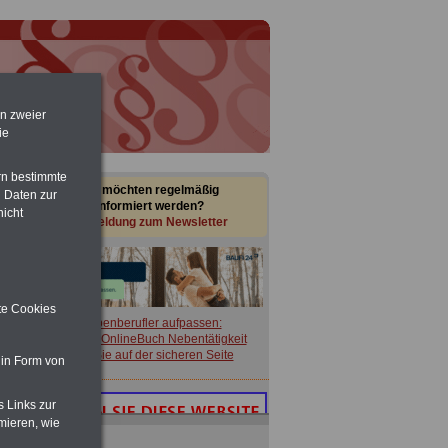
en zweier
ie
rn bestimmte
Sie möchten regelmäßig
 Daten zur
informiert werden?
nicht
Anmeldung zum Newsletter
ite Cookies
Nebenberufler aufpassen:
mit dem OnlineBuch Nebentätigkeit
sind Sie auf der sicheren Seite
 in Form von
s Links zur
mieren, wie