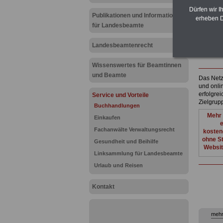
Bücher
Kirchplat
Dürfen wir I
Publikationen und Informationen
59368 W
erheben D
Tel. 023
für Landesbeamte
Fax 0238
buecher
Landesbeamtenrecht
www.cli
Wissenswertes für Beamtinnen
und Beamte
Das Netzw
und onli
erfolgre
Service und Vorteile
Zielgru
Buchhandlungen
Mehr 
Einkaufen
e
Fachanwälte Verwaltungsrecht
kosten
ohne St
Gesundheit und Beihilfe
Websit
Linksammlung für Landesbeamte
Urlaub und Reisen
Kontakt
mehr