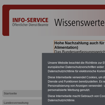
Hohe Nachzahlung auch für
Alimentation)
Das Bundesverfassungsgericht
für verfassungs-widrig erklärt 
Neuregelung der Besoldung b
Unsere Website beachtet die Richtlinie zur 
(Beamte & Ruhestandsbeamte) 
europäischer Datenschutzvorschriften wide
Nachzahlungen (Medienberichte
Datenschutzrichtlinie für elektronische Komm
Beamte
zwischen mind. 3.000
Diese Internetseite verwendet Cookies, um 
SERVICE gibt hierzu eine Bros
Dienste und Funktionen bereitzustellen. Es
dem Beschluss des Gesetzentw
Personalisierung von Anzeigen verwendet - un
wird (wahrscheinlich im Quart
personalisierte Werbung genutzt.
Broschüre
.
Startseite
Diese Internetseite macht Gebrauch von Cooki
Datenschutzrichtlinie.
Landesverwaltung