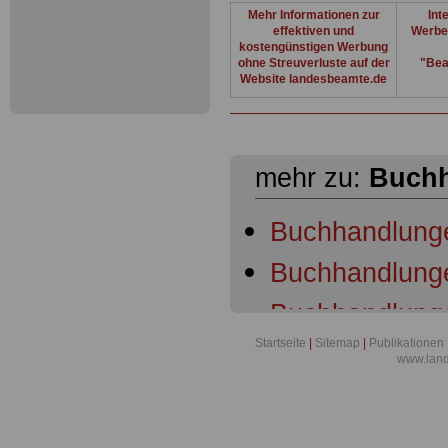
Mehr Informationen zur
Int
effektiven und
Werbe
kostengünstigen Werbung
ohne Streuverluste auf der
"Bea
Website landesbeamte.de
mehr zu:
Buch
Buchhandlung
Buchhandlunge
Buchhandlunge
Startseite
|
Sitemap
|
Publikationen
Buchhandlunge
www.lan
Buchhandlunge
Buchhandlunge