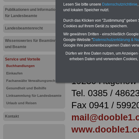
Buchhandlu
Lesen Sie bitte unsere
Datenschutzrichtlinie
,
Publikationen und Informationen
und lokalen Speicher nutzt.
für Landesbeamte
Hagenow
Durch das Klicken von "Zustimmung" geben Sie
Cookies auf Ihrem Gerät zu speichern.
Landesbeamtenrecht
Wir gewähren Dritten - einschließlich Google -
Mehr Buchhandlu
Google-Website "
Datenschutzerklärung & N
Wissenswertes für Beamtinnen
Google ihre personenbezogenen Daten verw
und Beamte
Dürfen wir Ihre Daten nutzen, um Anzeigen 
Buchhandel Po
erheben Daten und verwenden Cookies, 
Service und Vorteile
Wittenburger St
Buchhandlungen
Einkaufen
19230 Hagenow
Fachanwälte Verwaltungsrecht
Gesundheit und Beihilfe
Tel. 0385 / 4862
Linksammlung für Landesbeamte
Fax 0941 / 5992
Urlaub und Reisen
mail@dooble1.
Kontakt
www.dooble1.