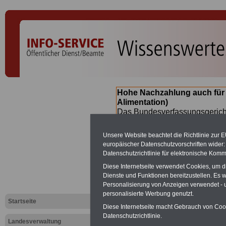
Hohe Nachzahlung auch für
Alimentation)
Das Bundesverfassungsgericht
für verfassungs-widrig erklärt 
Neuregelung der Besoldung b
Unsere Website beachtet die Richtlinie zur 
(Beamte & Ruhestandsbeamte) 
europäischer Datenschutzvorschriften wide
Nachzahlungen (Medienberichte
Datenschutzrichtlinie für elektronische Komm
Beamte
zwischen mind. 3.000
Diese Internetseite verwendet Cookies, um 
SERVICE gibt hierzu eine Bros
Dienste und Funktionen bereitzustellen. Es
dem Beschluss des Gesetzentw
Personalisierung von Anzeigen verwendet - un
wird (wahrscheinlich im Quart
personalisierte Werbung genutzt.
Broschüre
.
Startseite
Diese Internetseite macht Gebrauch von Cooki
Datenschutzrichtlinie.
Landesverwaltung