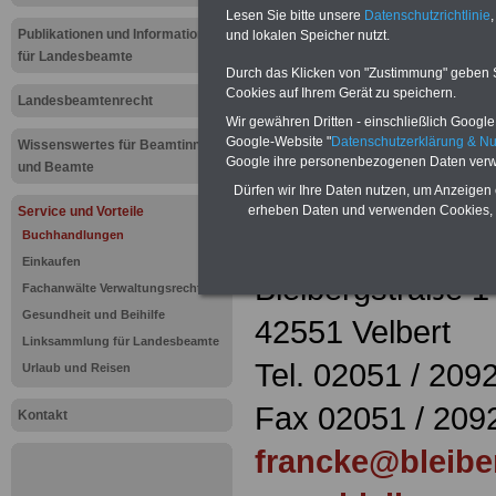
Buchhandlu
Lesen Sie bitte unsere
Datenschutzrichtlinie
,
Publikationen und Informationen
und lokalen Speicher nutzt.
für Landesbeamte
Velbert
Durch das Klicken von "Zustimmung" geben Sie
Cookies auf Ihrem Gerät zu speichern.
Landesbeamtenrecht
Wir gewähren Dritten - einschließlich Google -
Mehr Buchhandlu
Google-Website "
Datenschutzerklärung & N
Wissenswertes für Beamtinnen
Google ihre personenbezogenen Daten verw
und Beamte
Dürfen wir Ihre Daten nutzen, um Anzeigen 
Francke-Buch
erheben Daten und verwenden Cookies, 
Service und Vorteile
Filiale Bleiberg
Buchhandlungen
Einkaufen
Bleibergstraße 1
Fachanwälte Verwaltungsrecht
Gesundheit und Beihilfe
42551 Velbert
Linksammlung für Landesbeamte
Tel. 02051 / 209
Urlaub und Reisen
Fax 02051 / 209
Kontakt
francke@bleibe