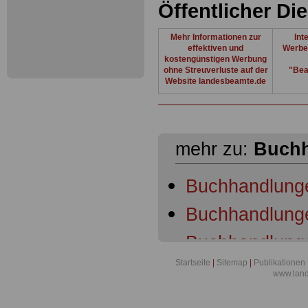
Öffentlicher Di
Mehr Informationen zur
Int
effektiven und
Werbe
kostengünstigen Werbung
ohne Streuverluste auf der
"Bea
Website landesbeamte.de
mehr zu:
Buch
Buchhandlung
Buchhandlunge
Buchhandlunge
Startseite
|
Sitemap
|
Publikationen
Buchhandlunge
www.lan
Buchhandlunge