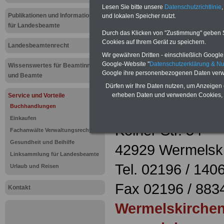
Buchhandlu
Lesen Sie bitte unsere
Datenschutzrichtlinie
,
Publikationen und Informationen
und lokalen Speicher nutzt.
für Landesbeamte
Wermelskir
Durch das Klicken von "Zustimmung" geben Sie
Cookies auf Ihrem Gerät zu speichern.
Landesbeamtenrecht
Wir gewähren Dritten - einschließlich Google -
Mehr Buchhandlu
Google-Website "
Datenschutzerklärung & N
Wissenswertes für Beamtinnen
Google ihre personenbezogenen Daten verw
und Beamte
Dürfen wir Ihre Daten nutzen, um Anzeigen 
ALPHA Buchha
erheben Daten und verwenden Cookies, 
Service und Vorteile
Wermelskirche
Buchhandlungen
Einkaufen
Kölner Str. 54
Fachanwälte Verwaltungsrecht
Gesundheit und Beihilfe
42929 Wermelsk
Linksammlung für Landesbeamte
Tel. 02196 / 140
Urlaub und Reisen
Fax 02196 / 883
Kontakt
Wermelskirch