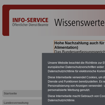
Hohe Nachzahlung auch für
Alimentation)
Das Bundesverfassungsgericht
für verfassungs-widrig erklärt 
Neuregelung der Besoldung b
Unsere Website beachtet die Richtlinie zur 
(Beamte & Ruhestandsbeamte) 
europäischer Datenschutzvorschriften wide
Nachzahlungen (Medienberichte
Datenschutzrichtlinie für elektronische Komm
Beamte
zwischen mind. 3.000
Diese Internetseite verwendet Cookies, um 
SERVICE gibt hierzu eine Bros
Dienste und Funktionen bereitzustellen. Es
dem Beschluss des Gesetzentw
Personalisierung von Anzeigen verwendet - un
wird (wahrscheinlich im Quart
personalisierte Werbung genutzt.
Broschüre
.
Startseite
Diese Internetseite macht Gebrauch von Cooki
Datenschutzrichtlinie.
Landesverwaltung