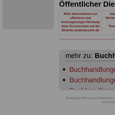
Öffentlicher Di
Mehr Informationen zur
Int
effektiven und
Werbe
kostengünstigen Werbung
ohne Streuverluste auf der
"Bea
Website landesbeamte.de
mehr zu:
Buch
Buchhandlung
Buchhandlunge
Buchhandlunge
Startseite
|
Sitemap
|
Publikationen
Buchhandlunge
www.lan
Buchhandlunge