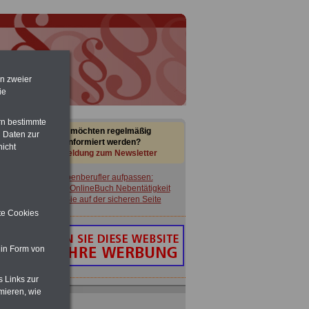
en zweier
ie
rn bestimmte
Sie möchten regelmäßig
 Daten zur
informiert werden?
nicht
Anmeldung zum Newsletter
Nebenberufler aufpassen:
mit dem OnlineBuch Nebentätigkeit
sind Sie auf der sicheren Seite
ite Cookies
 in Form von
s Links zur
mieren, wie