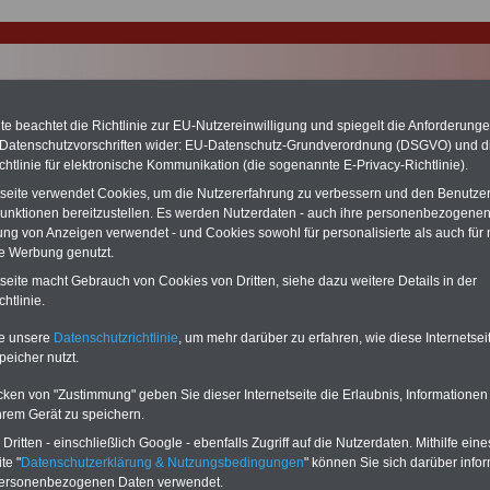
e beachtet die Richtlinie zur EU-Nutzereinwilligung und spiegelt die Anforderung
 Datenschutzvorschriften wider: EU-Datenschutz-Grundverordnung (DSGVO) und d
chtlinie für elektronische Kommunikation (die sogenannte E-Privacy-Richtlinie).
tseite verwendet Cookies, um die Nutzererfahrung zu verbessern und den Benutze
chzahlung auch für Ruhestandsbeamte (zu geringe Alimentation)
unktionen bereitzustellen. Es werden Nutzerdaten - auch ihre personenbezogenen
desverfassungsgericht hat die Berliner Landesbesoldung für verfassungs-
ung von Anzeigen verwendet - und Cookies sowohl für personalisierte als auch für 
rklärt (Berlin muss bis
März 2027 eine Neuregelung der Besoldung
eßen). Auch beim Bund (Beamte & Ruhestandsbeamte) gibt es teilweise
te Werbung genutzt.
chzahlungen (Medienberichten zufolge liegt diese für
alle (!) Beamte
tseite macht Gebrauch von Cookies von Dritten, siehe dazu weitere Details in der
n mind. 3.000 und 13.000 Euro, Der INFO-SERVICE gibt hierzu eine
htlinie.
re heraus, die unmittelbar nach dem Beschluss des Gesetzentwurfs der
egierung vorgelegt wird (wahrscheinlich im Quartal.2026 >>>
zur
te unsere
Datenschutzrichtlinie
, um mehr darüber zu erfahren, wie diese Internetse
stellung der Broschüre
.
peicher nutzt.
cken von "Zustimmung" geben Sie dieser Internetseite die Erlaubnis, Informationen
andlungen in Husum
hrem Gerät zu speichern.
ritten - einschließlich Google - ebenfalls Zugriff auf die Nutzerdaten. Mithilfe eine
chhandlungen finden Sie
hier
te "
Datenschutzerklärung & Nutzungsbedingungen
" können Sie sich darüber infor
personenbezogenen Daten verwendet.