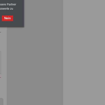
nsere Partner
sswerte zu
Nebenberufler aufpassen:
mit dem OnlineBuch Nebentätigkeit
sind Sie auf der sicheren Seite
Nein