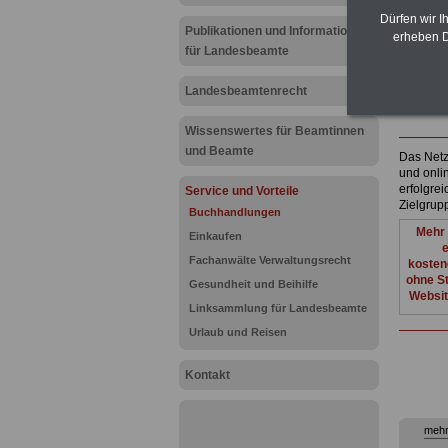
Buchhand
Krämerst
Dürfen wir I
Publikationen und Informationen
25813 H
erheben D
Tel. 048
für Landesbeamte
Fax 0484
buecher
Landesbeamtenrecht
www.delf
Wissenswertes für Beamtinnen
und Beamte
Das Netzw
und onli
erfolgre
Service und Vorteile
Zielgru
Buchhandlungen
Mehr 
Einkaufen
e
Fachanwälte Verwaltungsrecht
kosten
ohne St
Gesundheit und Beihilfe
Websit
Linksammlung für Landesbeamte
Urlaub und Reisen
Kontakt
mehr