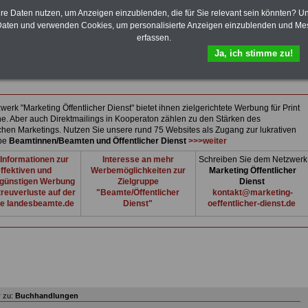
lung C.F. Delff
raße 8
hre Daten nutzen, um Anzeigen einzublenden, die für Sie relevant sein könnten? U
usum
aten und verwenden Cookies, um personalisierte Anzeigen einzublenden und Me
41 / 2163
erfassen.
1 / 81686
Ja, ich stimme zu!
@delff.de
f.de
erk "Marketing Öffentlicher Dienst" bietet ihnen zielgerichtete Werbung für Print
ne. Aber auch Direktmailings in Kooperaton zählen zu den Stärken des
ichen Marketings. Nutzen Sie unsere rund 75 Websites als Zugang zur lukrativen
ppe
Beamtinnen/Beamten und Öffentlicher Dienst
>>>weiter
Informationen zur
Interesse an mehr
Schreiben Sie dem Netzwerk
ffektiven und
Werbemöglichkeiten zur
Marketing Öffentlicher
günstigen Werbung
Zielgruppe
Dienst
reuverluste auf der
"Beamte/Öffentlicher
kontakt@marketing-
e landesbeamte.de
Dienst"
oeffentlicher-dienst.de
 zu:
Buchhandlungen