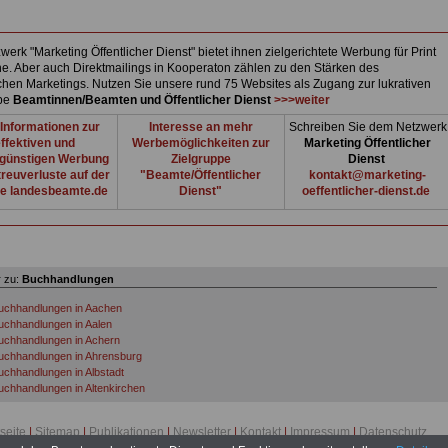
erk "Marketing Öffentlicher Dienst" bietet ihnen zielgerichtete Werbung für Print
ne. Aber auch Direktmailings in Kooperaton zählen zu den Stärken des
ichen Marketings. Nutzen Sie unsere rund 75 Websites als Zugang zur lukrativen
ppe
Beamtinnen/Beamten und Öffentlicher Dienst
>>>weiter
Informationen zur
Interesse an mehr
Schreiben Sie dem Netzwerk
ffektiven und
Werbemöglichkeiten zur
Marketing Öffentlicher
günstigen Werbung
Zielgruppe
Dienst
reuverluste auf der
"Beamte/Öffentlicher
kontakt@marketing-
e landesbeamte.de
Dienst"
oeffentlicher-dienst.de
 zu:
Buchhandlungen
uchhandlungen in Aachen
uchhandlungen in Aalen
uchhandlungen in Achern
uchhandlungen in Ahrensburg
uchhandlungen in Albstadt
uchhandlungen in Altenkirchen
uchhandlungen in Angermünde
uchhandlungen in Ansbach
tseite
|
Sitemap
|
Publikationen
|
Newsletter
|
Kontakt
|
Impressum
|
Datenschutz
uchhandlungen in Arnsberg