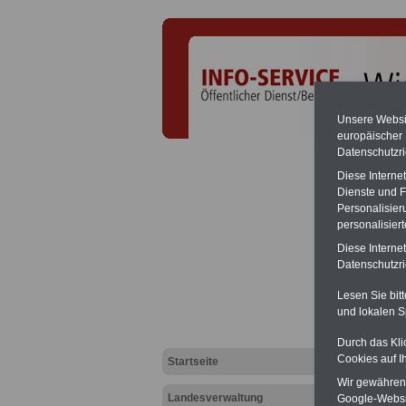
Unsere Websit
europäischer
Datenschutzri
Hohe Na
Diese Interne
Das Bun
Dienste und F
widrig e
beschli
Personalisier
hohe Na
personalisier
zwische
Diese Interne
Broschü
Datenschutzric
Bundesr
(Vor)Be
Lesen Sie bit
und lokalen S
Buchh
Durch das Kli
Cookies auf I
Startseite
Mehr Bu
Wir gewähren D
Landesverwaltung
Google-Websi