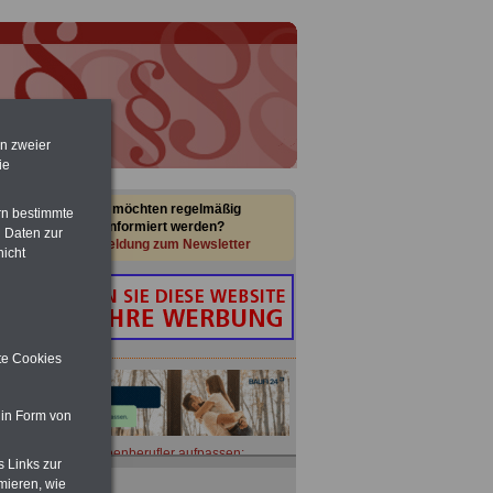
en zweier
ie
Sie möchten regelmäßig
rn bestimmte
informiert werden?
 Daten zur
Anmeldung zum Newsletter
nicht
ite Cookies
 in Form von
Nebenberufler aufpassen:
s Links zur
mit dem OnlineBuch Nebentätigkeit
mieren, wie
sind Sie auf der sicheren Seite