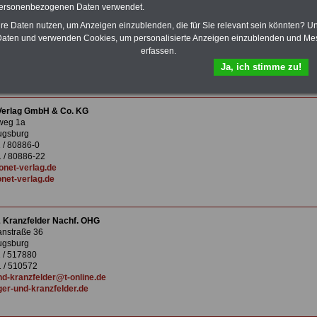
Pustet Augsburg
personenbezogenen Daten verwendet.
nstrasse 12
ugsburg
hre Daten nutzen, um Anzeigen einzublenden, die für Sie relevant sein könnten? U
1 / 50224-0
aten und verwenden Cookies, um personalisierte Anzeigen einzublenden und Me
 / 50224-59
erfassen.
g@pustet.de
Ja, ich stimme zu!
tet.de
 Verlag GmbH & Co. KG
weg 1a
ugsburg
1 / 80886-0
 / 80886-22
onet-verlag.de
net-verlag.de
 Kranzfelder Nachf. OHG
anstraße 36
ugsburg
1 / 517880
 / 510572
nd-kranzfelder@t-online.de
er-und-kranzfelder.de