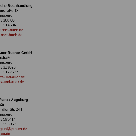
che Buchhandlung
anstraße 43
ugsburg
 / 360 00
 / 514636
ernet-buch.de
rnet-buch.de
 Auer Bücher GmbH
rstraße
ugsburg
1 / 313020
 / 3197577
tz-und-auer.de
z-und-auer.de
Pustet Augsburg
tät
dler-Str. 24 f
ugsburg
1 / 595414
 / 593967
g.uni@pustet.de
tet.de