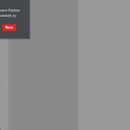
nsere Partner
sswerte zu
Nein
Nebenberufler aufpassen:
mit dem OnlineBuch Nebentätigkeit
sind Sie auf der sicheren Seite