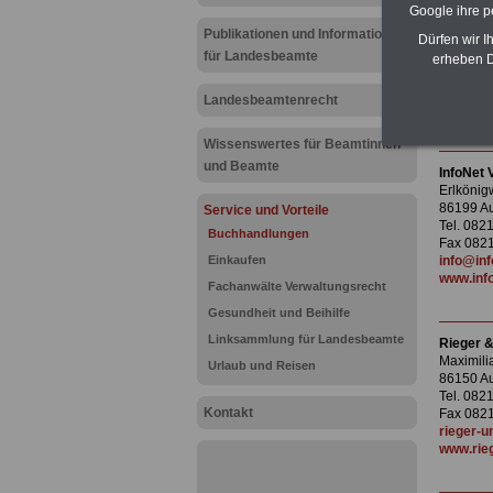
Bücher 
Google ihre 
Karoline
Publikationen und Informationen
86150 A
Dürfen wir I
Tel. 082
für Landesbeamte
erheben D
Fax 0821
augsbur
Landesbeamtenrecht
www.pus
Wissenswertes für Beamtinnen
und Beamte
InfoNet
Erlkönig
86199 A
Service und Vorteile
Tel. 082
Buchhandlungen
Fax 0821
Einkaufen
info@inf
www.info
Fachanwälte Verwaltungsrecht
Gesundheit und Beihilfe
Linksammlung für Landesbeamte
Rieger &
Maximili
Urlaub und Reisen
86150 A
Tel. 082
Kontakt
Fax 0821
rieger-u
www.rieg