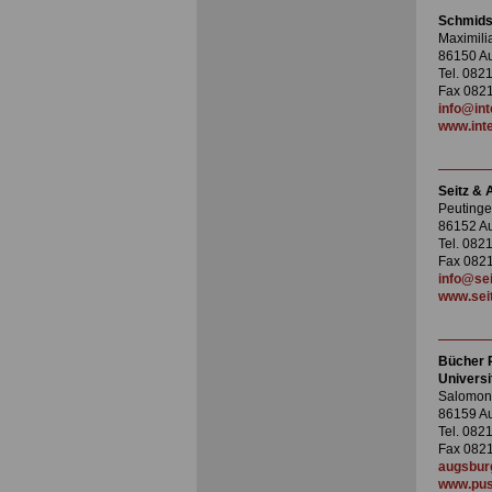
Schmids
Maximili
86150 A
Tel. 0821
Fax 0821
info@int
www.inte
Seitz &
Peutinge
86152 A
Tel. 082
Fax 0821
info@sei
www.seit
Bücher 
Universi
Salomon-I
86159 A
Tel. 082
Fax 0821
augsbur
www.pus