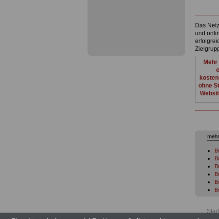
Das Netzw
und onli
erfolgre
Zielgru
Mehr 
e
kosten
ohne St
Websit
mehr
B
B
B
B
B
B
B
B
Star
B