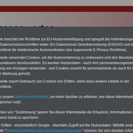
e beachtet die Richtlinie zur EU-Nutzereinwilligung und spiegelt die Anforderung
 Datenschutzvorschriften wider: EU-Datenschutz-Grundverordnung (DSGVO) und d
chtlinie für elektronische Kommunikation (die sogenannte E-Privacy-Richtlinie).
chzahlung auch für Ruhestandsbeamte (zu geringe Alimentation)
tseite verwendet Cookies, um die Nutzererfahrung zu verbessern und den Benutze
desverfassungsgericht hat die Berliner Landesbesoldung für verfassungs-
unktionen bereitzustellen. Es werden Nutzerdaten - auch ihre personenbezogenen
rklärt (Berlin muss bis
März 2027 eine Neuregelung der Besoldung
eßen). Auch beim Bund (Beamte & Ruhestandsbeamte) gibt es teilweise
ung von Anzeigen verwendet - und Cookies sowohl für personalisierte als auch für 
chzahlungen (Medienberichten zufolge liegt diese für
alle (!) Beamte
te Werbung genutzt.
n mind. 3.000 und 13.000 Euro, Der INFO-SERVICE gibt hierzu eine
tseite macht Gebrauch von Cookies von Dritten, siehe dazu weitere Details in der
re heraus, die unmittelbar nach dem Beschluss des Gesetzentwurfs der
htlinie.
egierung vorgelegt wird (wahrscheinlich im Quartal.2026 >>>
zur
stellung der Broschüre
.
te unsere
Datenschutzrichtlinie
, um mehr darüber zu erfahren, wie diese Internetse
peicher nutzt.
andlungen in Augsburg
cken von "Zustimmung" geben Sie dieser Internetseite die Erlaubnis, Informationen
hrem Gerät zu speichern.
chhandlungen finden Sie
hier
ritten - einschließlich Google - ebenfalls Zugriff auf die Nutzerdaten. Mithilfe eine
te "
Datenschutzerklärung & Nutzungsbedingungen
" können Sie sich darüber infor