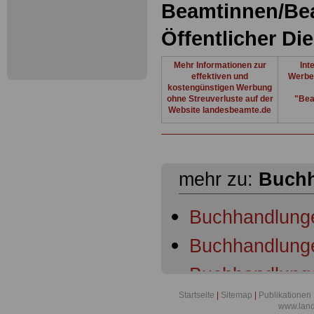
Beamtinnen/Be
Öffentlicher Di
Mehr Informationen zur
Int
effektiven und
Werbe
kostengünstigen Werbung
ohne Streuverluste auf der
"Bea
Website landesbeamte.de
mehr zu:
Buch
Buchhandlung
Buchhandlunge
Buchhandlunge
Startseite
|
Sitemap
|
Publikationen
Buchhandlunge
www.lan