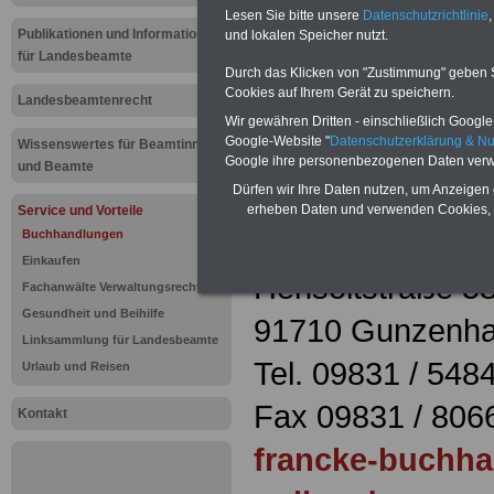
Buchhandlu
Lesen Sie bitte unsere
Datenschutzrichtlinie
,
Publikationen und Informationen
und lokalen Speicher nutzt.
für Landesbeamte
Gunzenhau
Durch das Klicken von "Zustimmung" geben Sie
Cookies auf Ihrem Gerät zu speichern.
Landesbeamtenrecht
Wir gewähren Dritten - einschließlich Google -
Mehr Buchhandlu
Google-Website "
Datenschutzerklärung & N
Wissenswertes für Beamtinnen
Google ihre personenbezogenen Daten verw
und Beamte
Dürfen wir Ihre Daten nutzen, um Anzeigen 
Francke-Buch
erheben Daten und verwenden Cookies, 
Service und Vorteile
Filiale Hensolt
Buchhandlungen
Einkaufen
Hensoltstraße 5
Fachanwälte Verwaltungsrecht
Gesundheit und Beihilfe
91710 Gunzenh
Linksammlung für Landesbeamte
Tel. 09831 / 548
Urlaub und Reisen
Fax 09831 / 806
Kontakt
francke-buchh