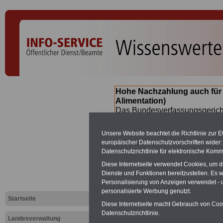
Hohe Nachzahlung auch für
Alimentation)
Das Bundesverfassungsgericht
für verfassungs-widrig erklärt 
Neuregelung der Besoldung b
Unsere Website beachtet die Richtlinie zur 
(Beamte & Ruhestandsbeamte) 
europäischer Datenschutzvorschriften wide
Nachzahlungen (Medienberichte
Datenschutzrichtlinie für elektronische Komm
Beamte
zwischen mind. 3.000
Diese Internetseite verwendet Cookies, um 
SERVICE gibt hierzu eine Bros
Dienste und Funktionen bereitzustellen. Es
dem Beschluss des Gesetzentw
Personalisierung von Anzeigen verwendet - un
wird (wahrscheinlich im Quart
personalisierte Werbung genutzt.
Broschüre
.
Startseite
Diese Internetseite macht Gebrauch von Cooki
Datenschutzrichtlinie.
Landesverwaltung