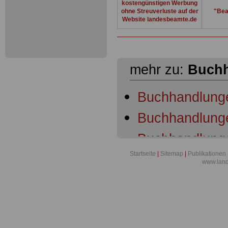
kostengünstigen Werbung
ohne Streuverluste auf der
"Bea
Website landesbeamte.de
mehr zu:
Buch
Buchhandlung
Buchhandlunge
Buchhandlunge
Startseite
|
Sitemap
|
Publikationen
Buchhandlunge
www.lan
Buchhandlunge
Buchhandlunge
Buchhandlung