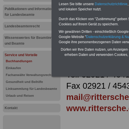
Buchhandlu
Lesen Sie bitte unsere
Datenschutzrichtlinie
,
Publikationen und Informationen
und lokalen Speicher nutzt.
für Landesbeamte
Durch das Klicken von "Zustimmung" geben Sie
Mehr Buchhandlu
Cookies auf Ihrem Gerät zu speichern.
Landesbeamtenrecht
Wir gewähren Dritten - einschließlich Google -
Google-Website "
Datenschutzerklärung & N
Wissenswertes für Beamtinnen
Rittersche Buc
Google ihre personenbezogenen Daten verw
und Beamte
Grandweg 1 a
Dürfen wir Ihre Daten nutzen, um Anzeigen 
erheben Daten und verwenden Cookies, 
Service und Vorteile
59494 Soest
Buchhandlungen
Einkaufen
Tel. 02921 / 464
Fachanwälte Verwaltungsrecht
Gesundheit und Beihilfe
Fax 02921 / 454
Linksammlung für Landesbeamte
mail@rittersche
Urlaub und Reisen
www.rittersche
Kontakt