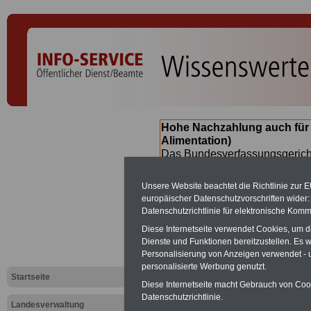
Hohe Nachzahlung auch für
Alimentation)
Das Bundesverfassungsgericht
für verfassungs-widrig erklärt 
Neuregelung der Besoldung b
Unsere Website beachtet die Richtlinie zur 
(Beamte & Ruhestandsbeamte) 
europäischer Datenschutzvorschriften wide
Nachzahlungen (Medienberichte
Datenschutzrichtlinie für elektronische Komm
Beamte
zwischen mind. 3.000
Diese Internetseite verwendet Cookies, um 
SERVICE gibt hierzu eine Bros
Dienste und Funktionen bereitzustellen. Es
dem Beschluss des Gesetzentw
Personalisierung von Anzeigen verwendet - un
wird (wahrscheinlich im Quart
personalisierte Werbung genutzt.
Broschüre
.
Startseite
Diese Internetseite macht Gebrauch von Cooki
Datenschutzrichtlinie.
Landesverwaltung